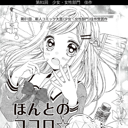
第81回 少女・女性部門 佳作